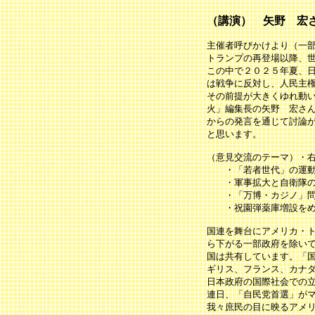
（講演） 矢野 宏
主催者呼びかけより（一
トランプの再登場以降、
この中で２０２５年夏、
は戦争に反対し、人民主
その前提が大きくゆれ動
火」編集長の矢野 宏さ
からの発言を通じて討論
と思います。
（意見交流のテーマ）・
・「若者世代」の運動
・軍事拡大と自衛隊の
・「万博・カジノ」問
・祝園弾薬庫増設をめ
国連を舞台にアメリカ・
ら下がる一部政府を除い
国は共有しています。「
ギリス、フランス、カナ
日本政府の国際社会での
連日、「自民党首選」が
我々庶民の目に映るアメ