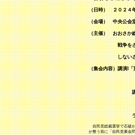
（日時） ２０２４
（会場） 中央公会
（主催）
おおさか総
戦争をさせない
しないさせない
（集会内容）講演Ⅰ
清水雅彦さ
講演Ⅱ「“ミソ
小川たまか
ライブ 川口
自民党総裁選挙で石破が
が整う前に「自民党裏金