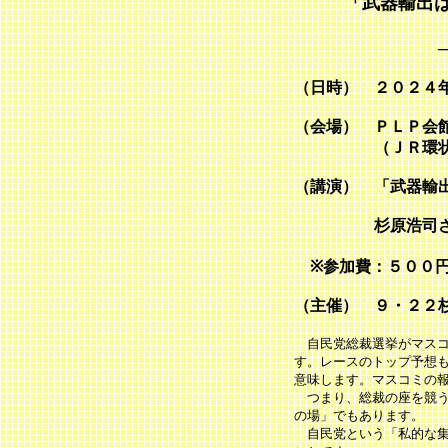
「武器輸出は
―９・２２
（日時） ２０２４
（会場） ＰＬＰ会
（ＪＲ環状線「天
（講演） 「武器輸
杉原浩司さん（
※参加費：５００
（主催） ９・２２
自民党総裁選挙がマスコ
す。レースのトップ予想
意味します。マスコミの
つまり、総裁の座を競う
の場」でもあります。
自民党という「私的な集