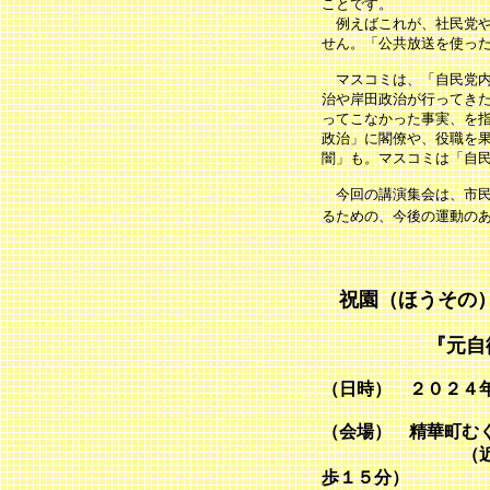
ことです。
例えばこれが、社民党や
せん。「公共放送を使っ
マスコミは、「自民党内
治や岸田政治が行ってき
ってこなかった事実、を
政治」に閣僚や、役職を
闇」も。マスコミは「自
今回の講演集会は、市民
るための、今後の運動の
祝園（ほうその
『元自
（日時） ２０２４
（会場） 精華町む
（近鉄京都線「
歩１５分）