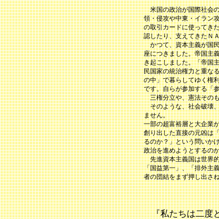
米国の政治が国際社会の
領・侵攻や中東・イラン
の取引カードに使ってき
認したり、支えてきたＮ
かつて、資本主義が国民
座につきました。帝国主
き起こしました。「帝国
民国家の統治権力と重な
の中」で暮らしてゆく権
です。自らが参加する「
三権分立や、憲法そのも
そのような、社会破壊、
ません。
一部の超富裕層と大企業
創り出した直接の元凶は
るのか？」という問いか
政治を進めようとするの
先進資本主義国は世界的
「国益第一」、「排外主
者の団結をまず押し出さ
『私たちは二度