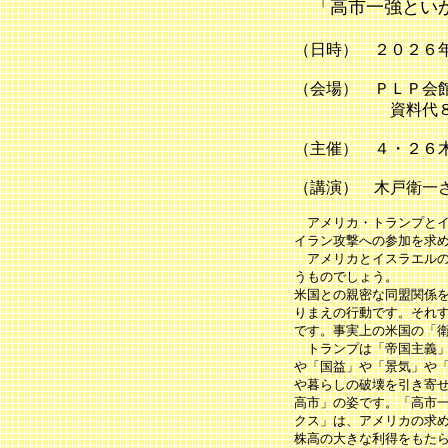
「高市一強といか
（日時） ２０２６
（会場） ＰＬＰ会
資料代８０
（主催） ４・２６
（講演） 木戸衛一
アメリカ・トランプとイ
イラン攻撃への参加を求
アメリカとイスラエルの
うものでしょう。
米国との親密な同盟関係
りまえの行動です。それ
です。事実上の米国の「
トランプは「帝国主義」
や「国益」や「景気」や
や暮らしの破壊を引き寄
高市」の姿です。「高市
クス」は、アメリカの求
株高の大きな利得をもた