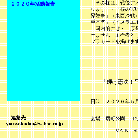
その柱は、戦後アメ
２０２０年活動報告
ります。・「核の実
界競争」（東西冷戦
重基準」（イスラエ
国内的には・「原発
せません。主権者と
プラカードを掲げま
「輝け憲法！平
おお
日時 ２０２６年５
連絡先
会場 扇町公園 （
yousyokudou@yahoo.co.jp
MAIN SPE