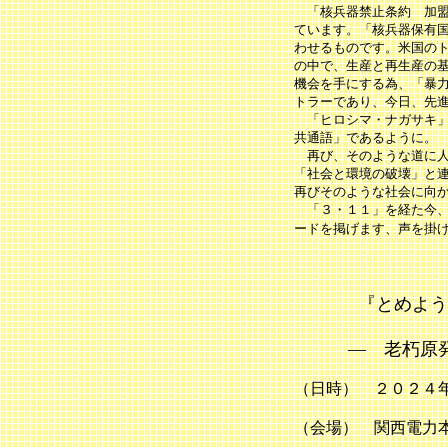
「核兵器禁止条約 加盟
ています。「核兵器保有
わせるものです。米国の
の中で、生産と再生産の
機会を手にする為、「暴
トラーであり、今日、先
「ヒロシマ・ナガサキ」
共通語」であるように。
再び、そのような道に人
「社会と環境の破壊」と
再びそのような社会に向
「３・１１」を経た今、
ードを掲げます、声を掛
『とめよ
― 老朽原発う
（日時） ２０２４
（会場） 関西電力