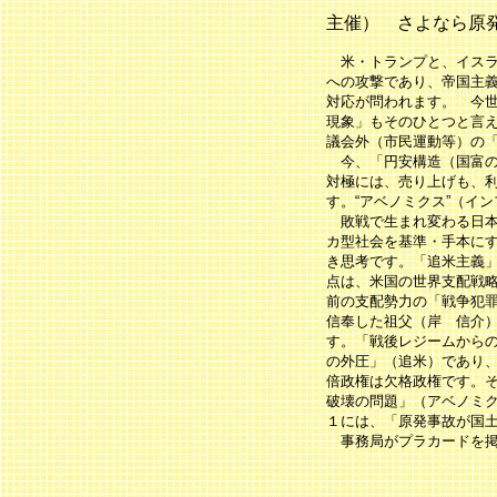
主催） さよなら原
米・トランプと、イスラ
への攻撃であり、帝国主
対応が問われます。 今
現象」もそのひとつと言
議会外（市民運動等）の
今、「円安構造（国富の
対極には、売り上げも、
す。“アベノミクス”（イ
敗戦で生まれ変わる日本
カ型社会を基準・手本に
き思考です。「追米主義
点は、米国の世界支配戦
前の支配勢力の「戦争犯
信奉した祖父（岸 信介
す。「戦後レジームから
の外圧」（追米）であり、
倍政権は欠格政権です。
破壊の問題」（アベノミ
１には、「原発事故が国
事務局がプラカードを掲