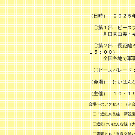
平和で
（日時） ２０２５
〇第１部：ピースフ
川口真由美
〇第２部：長距離ミ
１５：００）
全国各地で軍事拡
〇ピースパレード：
（会場） けいはん
（主催） １０・１
会場へのアクセス：（※
〇「近鉄奈良線・新祝園
〇近鉄けいはんな線（大
〇両駅とも「奈良交通バ