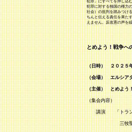
犯罪」にすべてを押し込
犯罪に対する独国の権力
社会）の批判を踏みつけ
ちんと伝える責任を果た
えません。反改憲の声を
とめよう！戦争へ
２０
（日時） ２０２５
（会場） エルシア
（主催） とめよう
（集会内容）
講演 「トランプ
三牧聖子さ