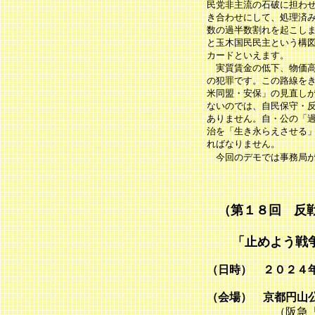
民党非主流の石破に担わ
き合わせにして、処理済
数の過半数割れを起こし
と玉木国民民主という構
カードといえます。
実質賃金の低下、物価高
の犯罪です。この路線を
米同盟・安保」の見直し
ないのでは、自民保守・
ありません。自・公の「
治を「生き永らえさせる
ればなりません。
今回のデモでは事務局が
（第１８回 反
「止めよう戦争
（日時） ２０２４
（会場） 京都円山
（阪急