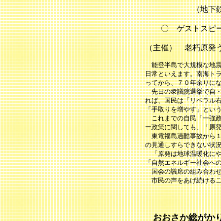
（地下鉄四つ橋
〇 ゲストスピー
（主催） 老朽原発
能登半島で大規模な地震
日常といえます。南海ト
ってから、７０年余りに
先日の衆議院選挙で自・
れば、国民は「リベラル
「手取りを増やす」とい
これまでの自民「一強政
ー政策に関しても、「原
東電福島過酷事故から１
の見通しすらできない状
「原発は地球温暖化にや
「自然エネルギー社会へ
国会の議席の組み合わせ
市民の声をあげ続けるこ
おおさか総がか