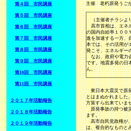
主催 老朽原発うご
第４回 市民講座
第５回 市民講座
（主催者チラシよ
高市首相は、エネル
第６回 市民講座
の国内自給率１００
第７回 市民講座
進を加速する一方、
本では、
その活用が
第８回 市民講座
発こそ、エネルギー
なお、政府や電力会
第９回 市民講座
です。
地震多発の日
ん。
第10回 市民講座
第11回 市民講座
東日本大震災で原発
とはまぬかれました
２０１７年活動報告
方策すら出来ていま
原発事故の持つ被災
２０１８年活動報告
ます。
高市自民党政権が、
２０１９年活動報告
は、複合的なものと