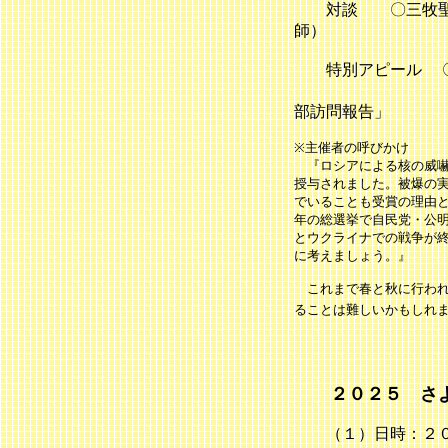
対談 〇三牧聖子
師）
特別アピール
〇
によ
部訪問報告」
※主催者の呼びかけ
『ロシアによる核の威嚇
授与されました。被爆の
でいることも受賞の理由
年の総選挙で自民党・公
とウクライナでの戦争が
に考えましょう。』
これまで春と秋に行われ
ることは難しいかもしれ
２０２５ さよ
（１）日時：２０