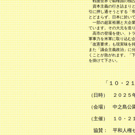
戦後世界で覇権国の独占
資本主義の行き詰まりと
引に押し通そうとする「
とどまらず、日本に於い
一部の超富裕層と大企業
ています。その大元を造
高市の登場を使い、トラ
軍事力を米軍に取り込む
「改憲要求」も現実味を
また「議会主義政治」に
くことが急がれます。「
を掛けて下さい。
「１０・２
（日時） ２０２５
（会場） 中之島公
（主催） １０・２
協賛： 平和人権セ