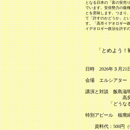
となる日本の「富の安売
でいます。安倍勢力の復
とを意味します。つまり
て「許すのかどうか」と
す。「高市イデオロギー
イデオロギー政治を許す
「とめよう！戦
202
日時 2026年３月21
会場 エルシアター（
講演と対談 飯島滋
高良沙哉さ
「どうなる？ 
特別アピール 核廃
資料代：500円