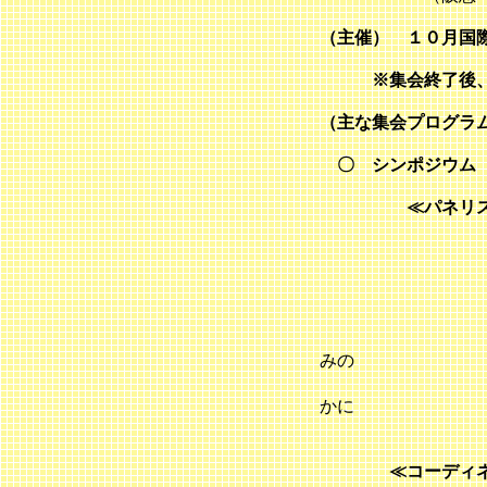
（主催） １０月国
※集会終了後、京
（主な集会プログラ
〇 シンポジウム 
≪パネリスト
考
〇服部恭子
〇張
戦後台湾
みの
研究を通
かに
つい
≪コーディネー