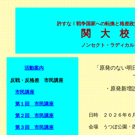
許すな！戦争国家への転換と格差政
関 大 校 友
ノンセクト・ラディカル・
「原発のない明日
活動案内
～
反戦・反格差 市民講座
・原発新増設
市民講座
・使用済み
・老朽
第１回 市民講座
日時 ２０２６年６
第２回 市民講座
会場 うつぼ公園・
第３回 市民講座