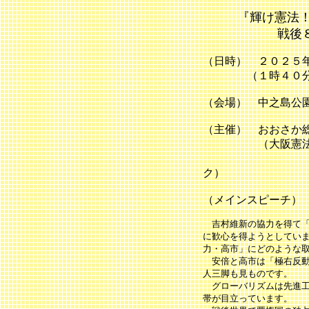
『輝け憲法！
戦後８０年 
（日時） ２０２５
（１時４０分～ 
（会場） 中之島公
（主催） おおさか
（大阪憲法会議
しない
ク）
（メインスピーチ）
吉村維新の協力を得て「
に歓心を得ようとしてい
力・高市」にどのような
安倍と高市は「極右反動
人三脚も見ものです。
グローバリズムは先進工
帯が目立っています。