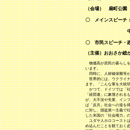
（会場） 扇町公園
〇 メインスピーチ
中村 桂子さん
〇 市民スピーチ・
（主催）おおさか総
物価高が庶民の暮らしを
います。
同時に、人材確保難等が
世界的には、ウクライナ
ます。「こんな輩を大統
かつて、ドイツでは「社
「経団連」に象徴される
が、大不況や失業、イン
ば「反共」社会への道を
に対し、国益第一主義で
した米国の「社会権力」
ユダヤ人ホロコーストは
め込んだことを観ておく