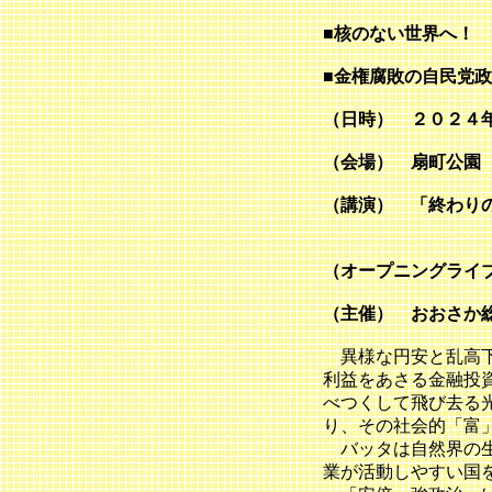
■核のない世
■金権腐敗の自民党
（日時） ２０２４
（会場） 扇町公園
（講演） 「終わり
（ピースボー
（オープニングライブ）
（主催） おおさか
異様な円安と乱高下
利益をあさる金融投
べつくして飛び去る
り、その社会的「富
バッタは自然界の生
業が活動しやすい国