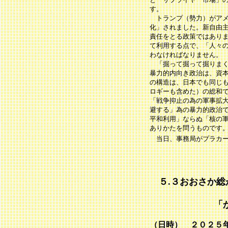
す。
トランプ（勢力）がアメ
化」されました。新自由
責任をとる政策ではあり
て利用する点で、「人々
わなければなりません。
「掘って掘って掘りまく
暴力的内向き政治は、資
の構造は、日本でも同じ
ロギーも含めた）の総和
「戦争抑止の為の軍事拡
避する」為の暴力的政治
平和利用」ならぬ「核の
ありかたを問うものです
当日、事務局がプラカー
５.３おおさか
「かがやけ憲
（日時） ２０２５