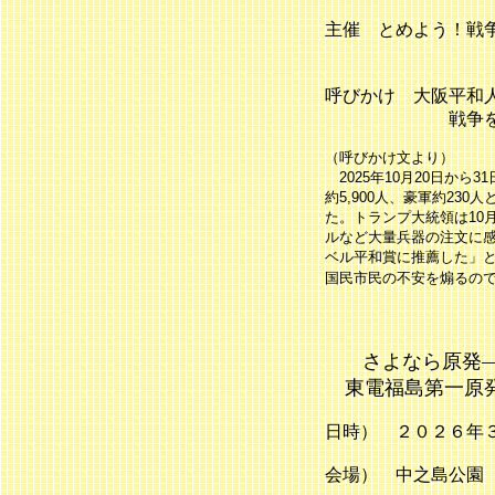
主催 とめよう！戦
2026
呼びかけ 大阪平和
戦争をさせない
（呼びかけ文より）
2025年10月20日から
約5,900人、豪軍約2
た。トランプ大統領は10
ルなど大量兵器の注文に
ベル平和賞に推薦した」
国民市民の不安を煽るの
さよなら原発―
東電福島第一原発
日時） ２０２６年
会場） 中之島公園