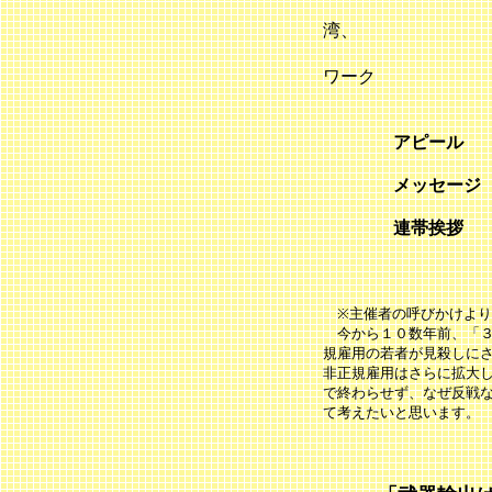
日本植民
湾、
沖縄と日
ワーク
構築
アピール パレ
メッセージ 
連帯挨拶 
〇梶川
※主催者の呼びかけより
今から１０数年前、「３
規雇用の若者が見殺しに
非正規雇用はさらに拡大
で終わらせず、なぜ反戦
て考えたいと思います。