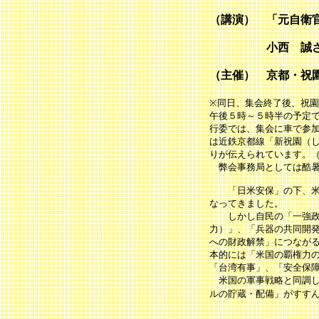
（講演） 「元自衛
小西 誠さん（
（主催） 京都・祝
※同日、集会終了後、祝
午後５時～５時半の予定
行委では、集会に車で参
は近鉄京都線「新祝園（
りが伝えられています。
弊会事務局としては酷暑
「日米安保」の下、米国
なってきました。
しかし自民の「一強政治
力）」、「兵器の共同開
への財政解禁」につなが
本的には「米国の覇権力
「台湾有事」、「安全保
米国の軍事戦略と同調し
ルの貯蔵・配備」がすす