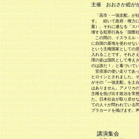
主催 おおさか総が
「高市・一強支配」が社
す。 続いて政府・権力
案）。それに連なる「ス
壊する犯罪行為を「国際
この間の、イスラエル・
に自国の基地を使わせな
という主権国家としての
入れることです。それさ
理の姿は国民として考え
のは誰だ！」と毒づいて
安倍派の使い走りであっ
ヒロインとされました。
がその「一強支配」を土
はありません。アメリカ
主権を投げ出す政治を常
た。日本社会が取り戻せ
ての人々が問われている
プラカードを掲げます。
講演集会