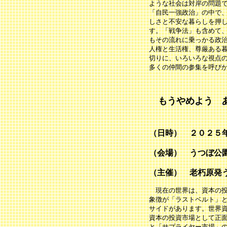
ような社会は対岸の問題
「自民一強政治」の中で
しさと不安な暮らしを押
す。「戦争法」も含めて
もその流れに乗っかる政
人権と生活権、尊厳ある
切りに、いろいろな視点
多くの仲間の参集を呼び
もうやめよう 
大集会
（日時） ２０２５
（会場） うつぼ公
（主催） 老朽原発
現在の世界は、資本の投
象徴が「ラストベルト」
サイドがあります。世界
資本の投資市場として正
と「サプライヤー市場」