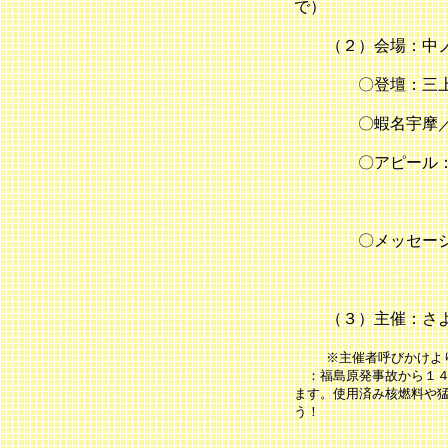
で）
（２）会場：中ノ島
〇登壇：三上 
〇蝦名宇摩／蝦
〇アピール：松村
：石川ひな：
〇メッセージ：武
：中道雅史（
（３）主催：さよ
※主催者呼びかけよ
：福島原発事故から１４
ます。使用済み核燃料や
う！