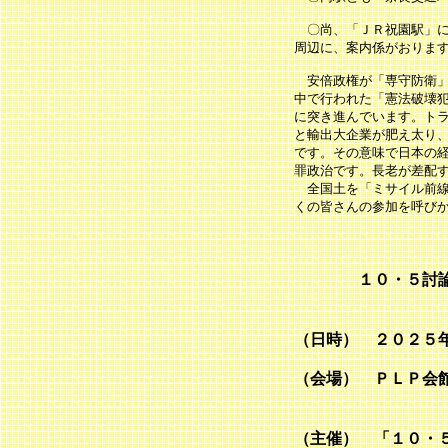
〇尚、「ＪＲ祝園駅」に
周辺に、案内係がおりま
安倍政権が「専守防衛」
中で行われた「憲法破壊
に突き進んでいます。ト
と輸出大企業が肥え太り
です。その意味で日本の
罪政治です。長老が差配
全国土を「ミサイル前線
くの皆さんの参加を呼び
１０・５討
―社会・政治
（日時） ２０２５
（会場） ＰＬＰ会
（ＪＲ環状線
（主催） 「１０・