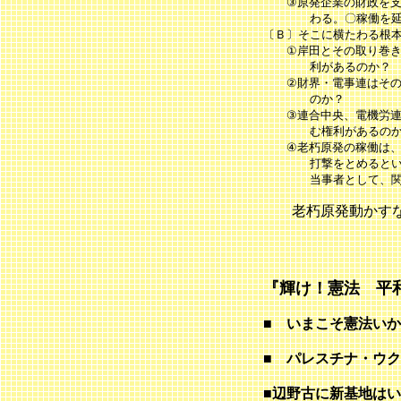
③原発企業の財政を支え
わる。〇稼働を延長さ
〔Ｂ〕そこに横たわる根
①岸田とその取り巻き勢
利があるのか？
②財界・電事連はその資
のか？
③連合中央、電機労連は
む権利があるのか
④老朽原発の稼働は、国
打撃をとめるという構
当事者として、関電
老朽原発動かすなの
『輝け！憲法 平
■ いまこそ憲法
■ パレスチナ・
■辺野古に新基地は