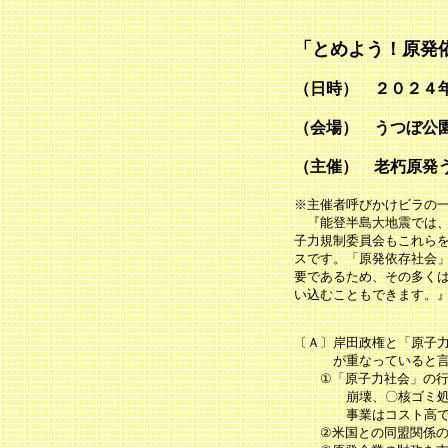
「とめよう！原発
（日時） ２０２４
（会場） うつぼ公
（主催） 老朽原発
※主催者呼びかけビラの
『能登半島大地震では、
子力規制委員会もこれら
スです。「原発依存社会
要であ
るため、その多く
い込むこともできます。
〔Ａ〕岸田政権と「原子力
が重なっていると言
①「原子力社会」の行く
崩壊、〇核ゴミ処分の
事業はコスト高で投
②米国との同盟関係の基