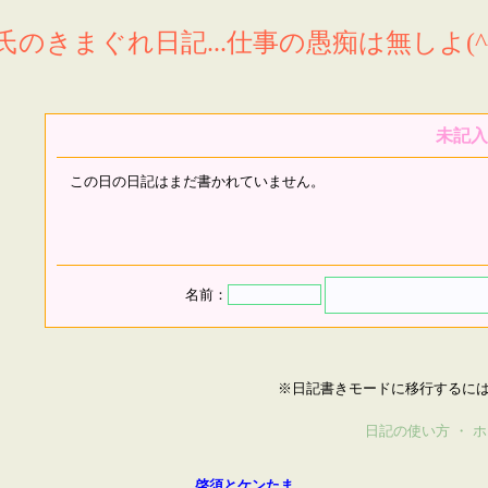
氏のきまぐれ日記...仕事の愚痴は無しよ(^^
未記入
この日の日記はまだ書かれていません。
名前：
※日記書きモードに移行するに
日記の使い方
・
ホ
啓須とケンたま