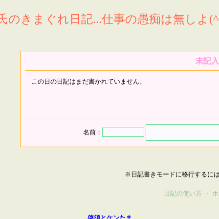
氏のきまぐれ日記...仕事の愚痴は無しよ(^^
未記入
この日の日記はまだ書かれていません。
名前：
※日記書きモードに移行するに
日記の使い方
・
ホ
啓須とケンたま