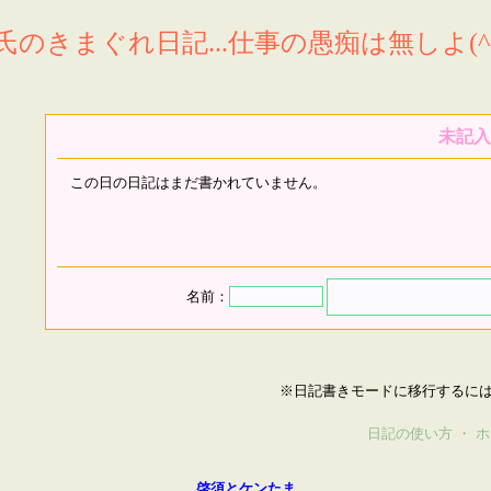
氏のきまぐれ日記...仕事の愚痴は無しよ(^^
未記入
この日の日記はまだ書かれていません。
名前：
※日記書きモードに移行するに
日記の使い方
・
ホ
啓須とケンたま