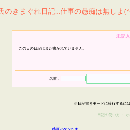
氏のきまぐれ日記...仕事の愚痴は無しよ(^^
未記入
この日の日記はまだ書かれていません。
名前：
※日記書きモードに移行するに
日記の使い方
・
ホ
啓須とケンたま