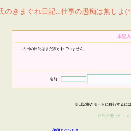
氏のきまぐれ日記...仕事の愚痴は無しよ(^^
未記入
この日の日記はまだ書かれていません。
名前：
※日記書きモードに移行するに
日記の使い方
・
ホ
啓須とケンたま