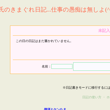
氏のきまぐれ日記...仕事の愚痴は無しよ(^^
未記入
この日の日記はまだ書かれていません。
名前：
※日記書きモードに移行するに
日記の使い方
・
ホ
啓須とケンたま