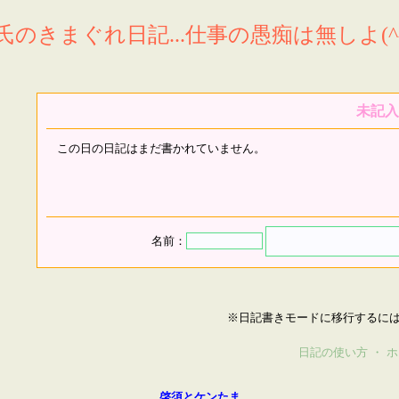
氏のきまぐれ日記...仕事の愚痴は無しよ(^^
未記入
この日の日記はまだ書かれていません。
名前：
※日記書きモードに移行するに
日記の使い方
・
ホ
啓須とケンたま