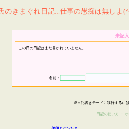
氏のきまぐれ日記...仕事の愚痴は無しよ(^^
未記入
この日の日記はまだ書かれていません。
名前：
※日記書きモードに移行するに
日記の使い方
・
ホ
啓須とケンたま