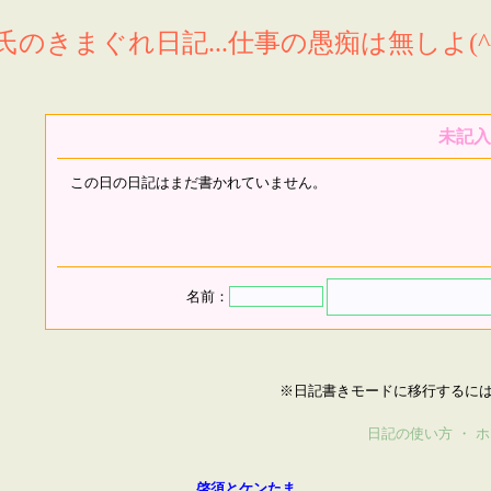
氏のきまぐれ日記...仕事の愚痴は無しよ(^^
未記入
この日の日記はまだ書かれていません。
名前：
※日記書きモードに移行するに
日記の使い方
・
ホ
啓須とケンたま