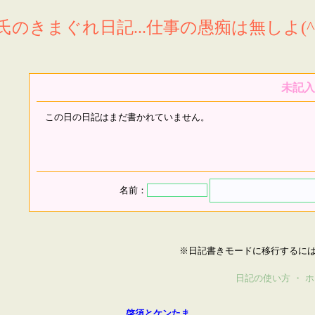
氏のきまぐれ日記...仕事の愚痴は無しよ(^^
未記入
この日の日記はまだ書かれていません。
名前：
※日記書きモードに移行するに
日記の使い方
・
ホ
啓須とケンたま