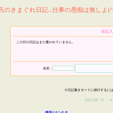
氏のきまぐれ日記...仕事の愚痴は無しよ(^^
未記入
この日の日記はまだ書かれていません。
名前：
※日記書きモードに移行するに
日記の使い方
・
ホ
啓須とケンたま