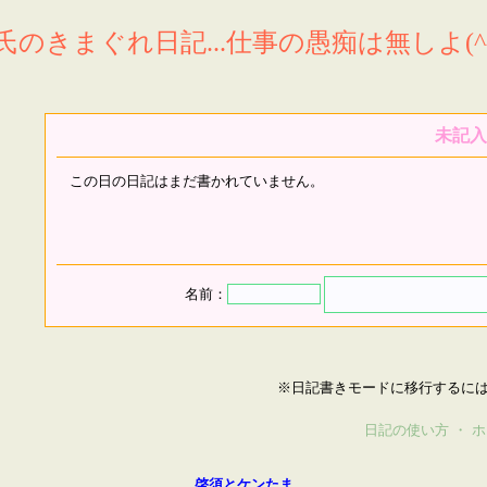
氏のきまぐれ日記...仕事の愚痴は無しよ(^^
未記入
この日の日記はまだ書かれていません。
名前：
※日記書きモードに移行するに
日記の使い方
・
ホ
啓須とケンたま