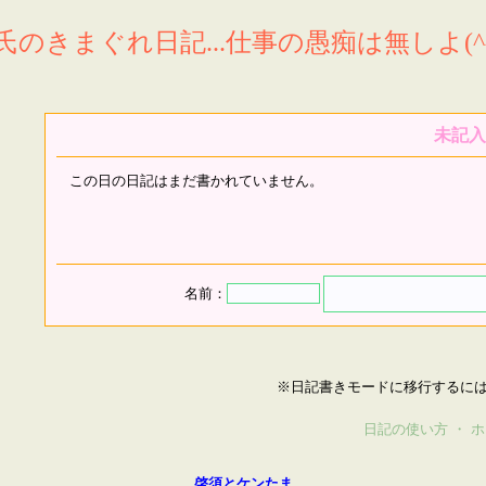
氏のきまぐれ日記...仕事の愚痴は無しよ(^^
未記入
この日の日記はまだ書かれていません。
名前：
※日記書きモードに移行するに
日記の使い方
・
ホ
啓須とケンたま