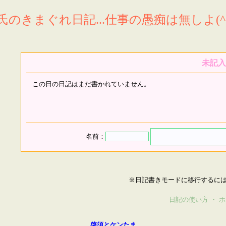
氏のきまぐれ日記...仕事の愚痴は無しよ(^^
未記入
この日の日記はまだ書かれていません。
名前：
※日記書きモードに移行するに
日記の使い方
・
ホ
啓須とケンたま