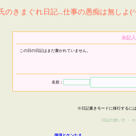
氏のきまぐれ日記...仕事の愚痴は無しよ(^^
未記入
この日の日記はまだ書かれていません。
名前：
※日記書きモードに移行するに
日記の使い方
・
ホ
啓須とケンたま