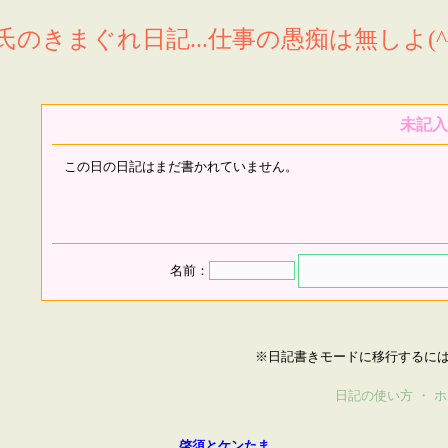
氏のきまぐれ日記...仕事の愚痴は無しよ(^^
未記入
この日の日記はまだ書かれていません。
名前：
※日記書きモードに移行するに
日記の使い方
・
ホ
啓須とケンたま