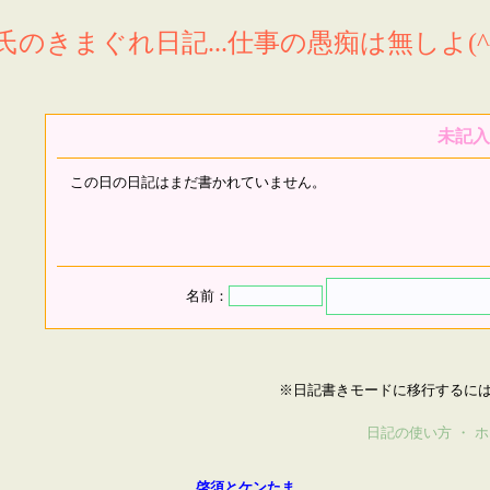
氏のきまぐれ日記...仕事の愚痴は無しよ(^^
未記入
この日の日記はまだ書かれていません。
名前：
※日記書きモードに移行するに
日記の使い方
・
ホ
啓須とケンたま