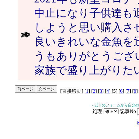
中止になり子供達も
しようと思い購入さ
良いきれいな金魚を
うもありがとうござ
家族で盛り上がりた
[直接移動] [
1
] [
2
] [
3
] [
4
] [
5
] [
6
] [
7
] [
8
]
- 以下のフォームから自分
処理
記事No
-