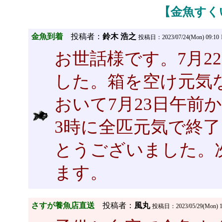
【金魚すく
金魚到着
投稿者：
鈴木 浩之
投稿日：2023/07/24(Mon) 09:10
お世話様です。7月2
した。箱を空け元気
おいて7月23日午前
3時に全匹元気で終
とうございました。
ます。
さすが養魚店直送
投稿者：
風丸
投稿日：2023/05/29(Mon) 1