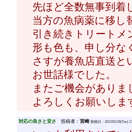
先ほど全数無事到着
当方の魚病薬に移し
引き続きトリートメ
形も色も、申し分な
さすが養魚店直送と
お世話様でした。
またご機会がありま
よろしくお願いしま
対応の良さと安さ
投稿者：
宮崎
投稿日：2023/02/28(Tue) 17