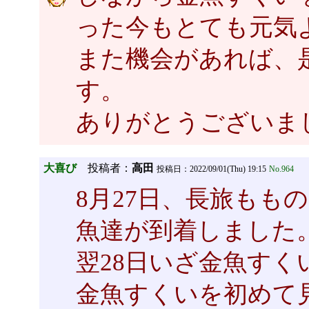
った今もとても元気
また機会があれば、
す。
ありがとうございま
大喜び
投稿者：
高田
投稿日：2022/09/01(Thu) 19:15
No.964
8月27日、長旅もも
魚達が到着しました
翌28日いざ金魚すく
金魚すくいを初めて