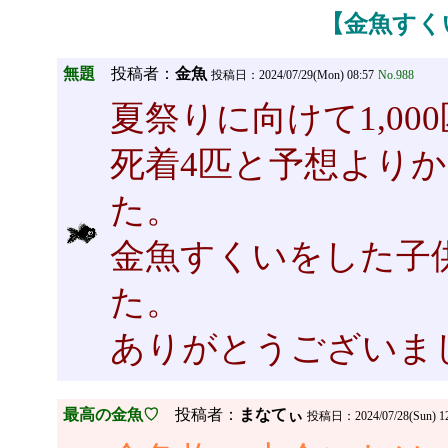
【金魚すく
無題
投稿者：
金魚
投稿日：2024/07/29(Mon) 08:57
No.988
夏祭りに向けて1,00
死着4匹と予想より
た。
金魚すくいをした子
た。
ありがとうございま
最高の金魚♡
投稿者：
まなてぃ
投稿日：2024/07/28(Sun) 12