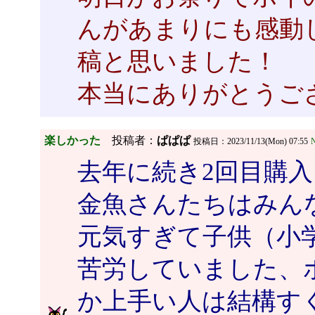
んがあまりにも感動
稿と思いました！
本当にありがとうござ
楽しかった
投稿者：
ぱぱぱ
投稿日：2023/11/13(Mon) 07:55
N
去年に続き2回目購
金魚さんたちはみん
元気すぎて子供（小
苦労していました、
か上手い人は結構す