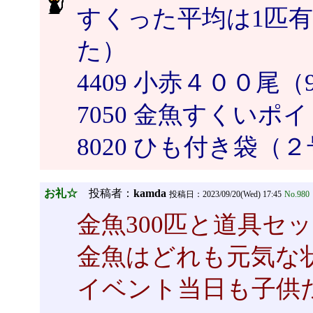
すくった平均は1匹
た）
4409 小赤４００尾（9/
7050 金魚すくいポ
8020 ひも付き袋（２
お礼☆
投稿者：
kamda
投稿日：2023/09/20(Wed) 17:45
No.980
金魚300匹と道具セ
金魚はどれも元気な
イベント当日も子供