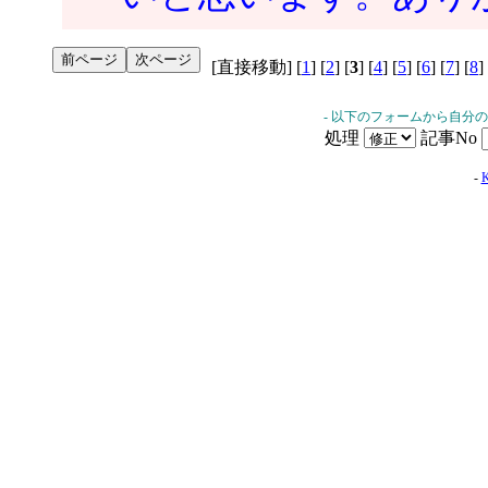
[直接移動] [
1
] [
2
] [
3
] [
4
] [
5
] [
6
] [
7
] [
8
]
- 以下のフォームから自分
処理
記事No
-