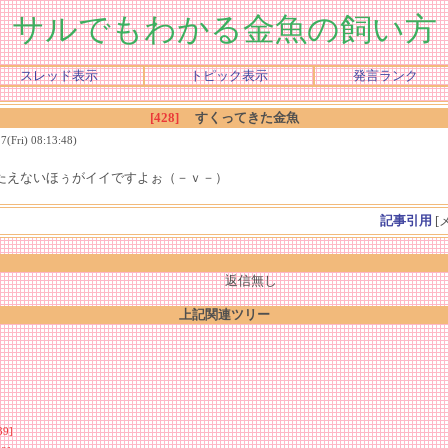
サルでもわかる金魚の飼い方
スレッド表示
トピック表示
発言ランク
[428]
すくってきた金魚
Fri) 08:13:48)
たえないほぅがイイですよぉ（－ｖ－）
記事引用
[
返信無し
上記関連ツリー
39]