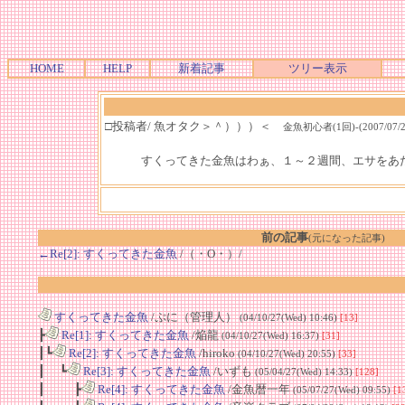
HOME
HELP
新着記事
ツリー表示
□投稿者/ 魚オタク＞＾）））＜
金魚初心者(1回)-(2007/07/27(
すくってきた金魚はわぁ、１～２週間、エサをあ
前の記事
(元になった記事)
←Re[2]: すくってきた金魚
/（・O・）/
すくってきた金魚
/ぷに（管理人）
(04/10/27(Wed) 10:46)
[13]
┣
Re[1]: すくってきた金魚
/焔龍
(04/10/27(Wed) 16:37)
[31]
┃┗
Re[2]: すくってきた金魚
/hiroko
(04/10/27(Wed) 20:55)
[33]
┃ ┗
Re[3]: すくってきた金魚
/いずも
(05/04/27(Wed) 14:33)
[128]
┃ ┣
Re[4]: すくってきた金魚
/金魚暦一年
(05/07/27(Wed) 09:55)
[1