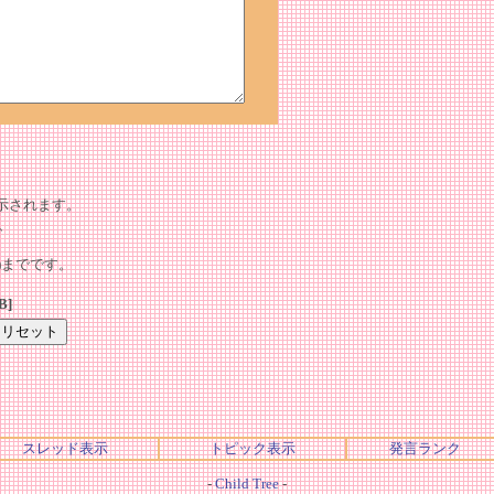
表示されます。
、
tes)までです。
B]
スレッド表示
トピック表示
発言ランク
-
Child Tree
-