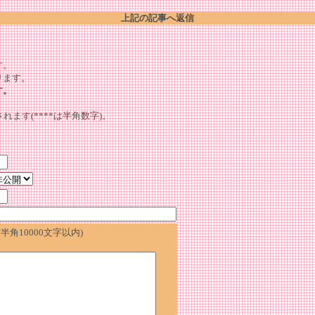
上記の記事へ返信
。
す。
ります。
す。
れます(****は半角数字)。
角10000文字以内)