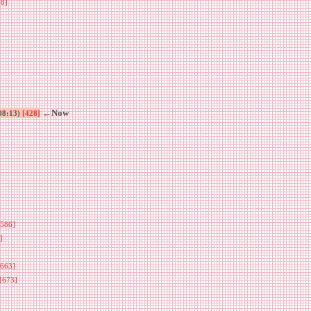
38]
←Now
 08:13)
[428]
[586]
]
[663]
[673]