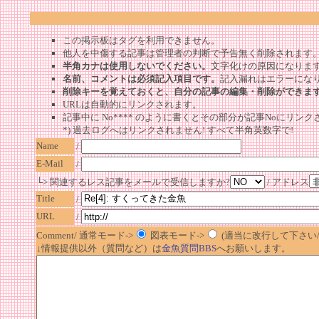
この掲示板はタグを利用できません。
他人を中傷する記事は管理者の判断で予告無く削除されます
半角カナは使用しないでください。
文字化けの原因になりま
名前、コメントは必須記入項目です。
記入漏れはエラーにな
削除キーを覚えておくと、自分の記事の編集・削除ができま
URLは自動的にリンクされます。
記事中に No**** のように書くとその部分が記事Noにリンクさ
*) 過去ログへはリンクされません! すべて半角英数字で!
Name
/
E-Mail
/
└> 関連するレス記事をメールで受信しますか?
/ アドレス
Title
/
URL
/
Comment/ 通常モード->
図表モード->
(適当に改行して下さい/半
↓情報提供以外（質問など）は
金魚質問BBS
へお願いします。