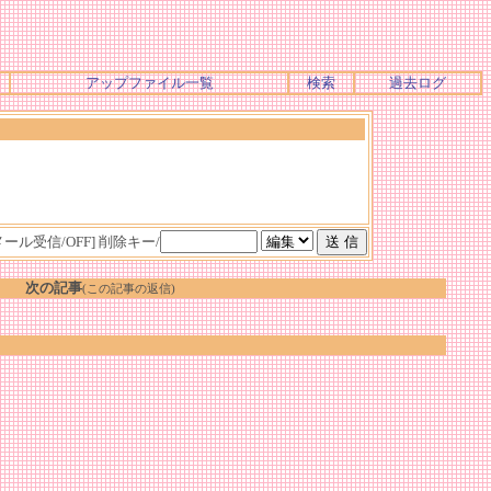
アップファイル一覧
検索
過去ログ
メール受信/OFF]
削除キー/
次の記事
(この記事の返信)