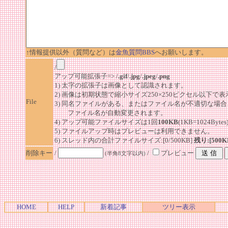
↑情報提供以外（質問など）は
金魚質問BBS
へお願いします。
/
アップ可能拡張子=> /
.gif
/
.jpg
/
.jpeg
/
.png
1) 太字の拡張子は画像として認識されます。
2) 画像は初期状態で縮小サイズ250×250ピクセル以下で
File
3) 同名ファイルがある、またはファイル名が不適切な場合
ファイル名が自動変更されます。
4) アップ可能ファイルサイズは1回
100KB
(1KB=1024By
5) ファイルアップ時はプレビューは利用できません。
6) スレッド内の合計ファイルサイズ:[0/500KB]
残り:[500K
削除キー
/
/
プレビュー
(半角8文字以内)
HOME
HELP
新着記事
ツリー表示