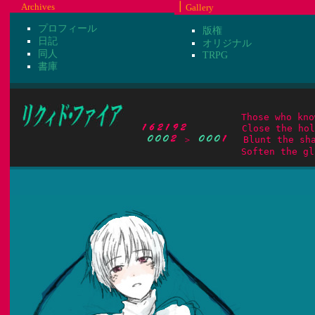
┃
Archives
Gallery
プロフィール
版権
日記
オリジナル
同人
TRPG
書庫
　　　　　　Close the holes
 ＞ 
　 Blunt the sha
　　　　　　　　　　　Soften the glar