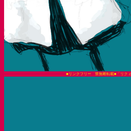
■リンクフリー 禁無断転載■「リクィド・ファイア L