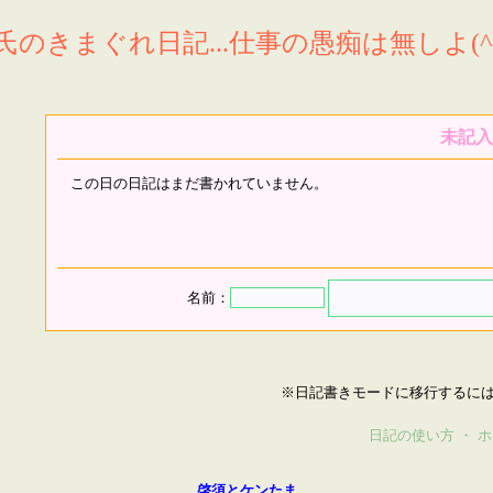
氏のきまぐれ日記...仕事の愚痴は無しよ(^^
未記入
この日の日記はまだ書かれていません。
名前：
※日記書きモードに移行するに
日記の使い方
・
ホ
啓須とケンたま