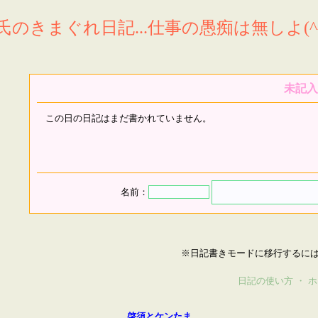
氏のきまぐれ日記...仕事の愚痴は無しよ(^^
未記入
この日の日記はまだ書かれていません。
名前：
※日記書きモードに移行するに
日記の使い方
・
ホ
啓須とケンたま