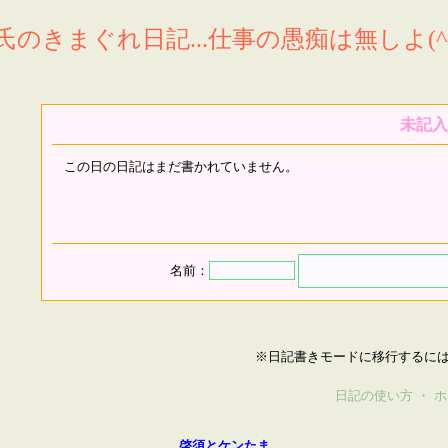
氏のきまぐれ日記...仕事の愚痴は無しよ(^^
未記入
この日の日記はまだ書かれていません。
名前：
※日記書きモードに移行するに
日記の使い方
・
ホ
啓須とケンたま