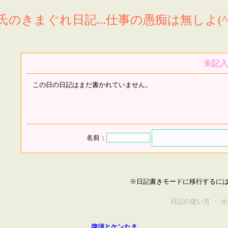
氏のきまぐれ日記...仕事の愚痴は無しよ(^^
未記入
この日の日記はまだ書かれていません。
名前：
※日記書きモードに移行するに
日記の使い方
・
ホ
啓須とケンたま