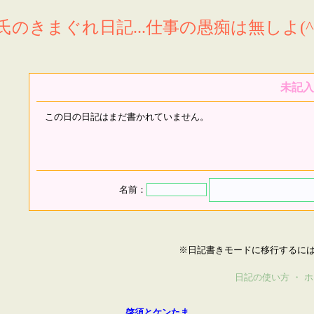
氏のきまぐれ日記...仕事の愚痴は無しよ(^^
未記入
この日の日記はまだ書かれていません。
名前：
※日記書きモードに移行するに
日記の使い方
・
ホ
啓須とケンたま