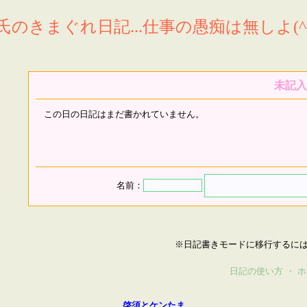
氏のきまぐれ日記...仕事の愚痴は無しよ(^^
未記入
この日の日記はまだ書かれていません。
名前：
※日記書きモードに移行するに
日記の使い方
・
ホ
啓須とケンたま