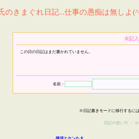
氏のきまぐれ日記...仕事の愚痴は無しよ(^^
未記入
この日の日記はまだ書かれていません。
名前：
※日記書きモードに移行するに
日記の使い方
・
ホ
啓須とケンたま