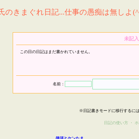
氏のきまぐれ日記...仕事の愚痴は無しよ(^^
未記入
この日の日記はまだ書かれていません。
名前：
※日記書きモードに移行するに
日記の使い方
・
ホ
啓須とケンたま