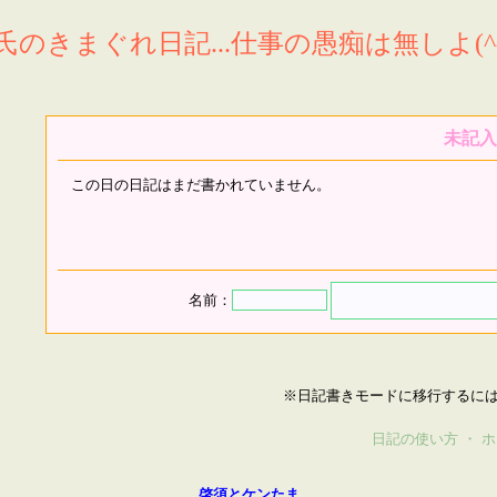
氏のきまぐれ日記...仕事の愚痴は無しよ(^^
未記入
この日の日記はまだ書かれていません。
名前：
※日記書きモードに移行するに
日記の使い方
・
ホ
啓須とケンたま