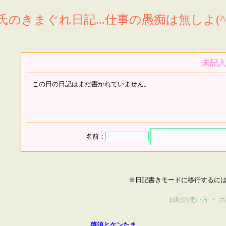
氏のきまぐれ日記...仕事の愚痴は無しよ(^^
未記入
この日の日記はまだ書かれていません。
名前：
※日記書きモードに移行するに
日記の使い方
・
ホ
啓須とケンたま