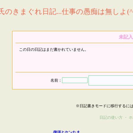
氏のきまぐれ日記...仕事の愚痴は無しよ(^^
未記入
この日の日記はまだ書かれていません。
名前：
※日記書きモードに移行するに
日記の使い方
・
ホ
啓須とケンたま