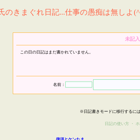
氏のきまぐれ日記...仕事の愚痴は無しよ(^^
未記入
この日の日記はまだ書かれていません。
名前：
※日記書きモードに移行するに
日記の使い方
・
ホ
啓須とケンたま