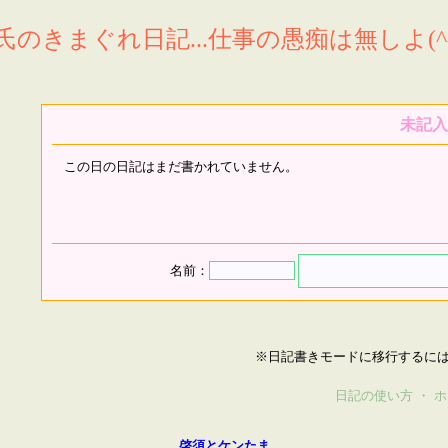
氏のきまぐれ日記...仕事の愚痴は無しよ(^^
未記入
この日の日記はまだ書かれていません。
名前：
※日記書きモードに移行するに
日記の使い方
・
ホ
啓須とケンたま