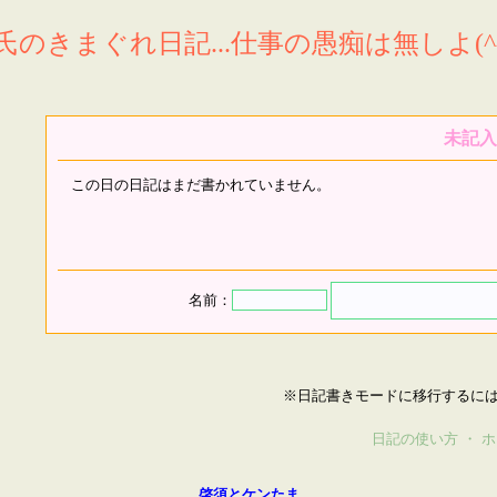
氏のきまぐれ日記...仕事の愚痴は無しよ(^^
未記入
この日の日記はまだ書かれていません。
名前：
※日記書きモードに移行するに
日記の使い方
・
ホ
啓須とケンたま