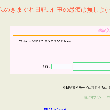
氏のきまぐれ日記...仕事の愚痴は無しよ(^^
未記入
この日の日記はまだ書かれていません。
名前：
※日記書きモードに移行するに
日記の使い方
・
ホ
啓須とケンたま