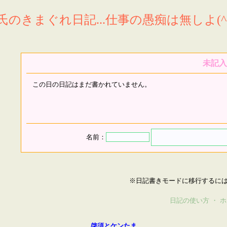
氏のきまぐれ日記...仕事の愚痴は無しよ(^^
未記入
この日の日記はまだ書かれていません。
名前：
※日記書きモードに移行するに
日記の使い方
・
ホ
啓須とケンたま