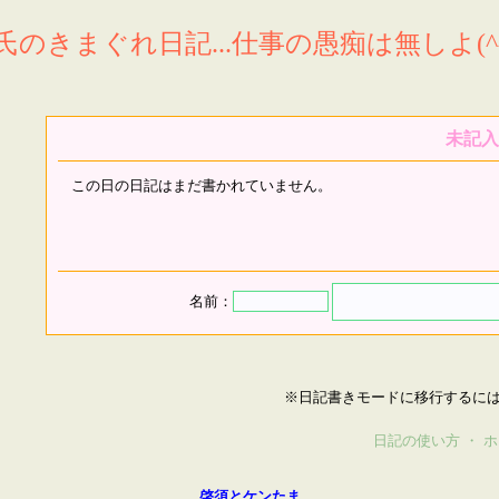
氏のきまぐれ日記...仕事の愚痴は無しよ(^^
未記入
この日の日記はまだ書かれていません。
名前：
※日記書きモードに移行するに
日記の使い方
・
ホ
啓須とケンたま