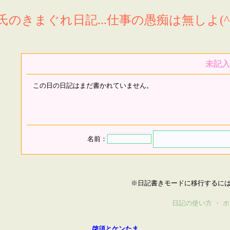
氏のきまぐれ日記...仕事の愚痴は無しよ(^^
未記入
この日の日記はまだ書かれていません。
名前：
※日記書きモードに移行するに
日記の使い方
・
ホ
啓須とケンたま