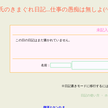
氏のきまぐれ日記...仕事の愚痴は無しよ(^^
未記入
この日の日記はまだ書かれていません。
名前：
※日記書きモードに移行するに
日記の使い方
・
ホ
啓須とケンたま