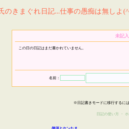
氏のきまぐれ日記...仕事の愚痴は無しよ(^^
未記入
この日の日記はまだ書かれていません。
名前：
※日記書きモードに移行するに
日記の使い方
・
ホ
啓須とケンたま