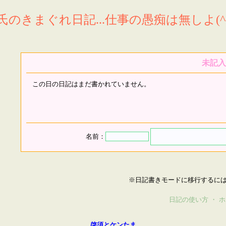
氏のきまぐれ日記...仕事の愚痴は無しよ(^^
未記入
この日の日記はまだ書かれていません。
名前：
※日記書きモードに移行するに
日記の使い方
・
ホ
啓須とケンたま