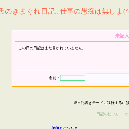
氏のきまぐれ日記...仕事の愚痴は無しよ(^^
未記入
この日の日記はまだ書かれていません。
名前：
※日記書きモードに移行するに
日記の使い方
・
ホ
啓須とケンたま