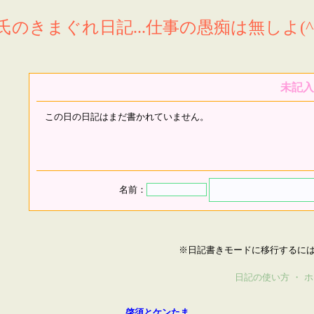
氏のきまぐれ日記...仕事の愚痴は無しよ(^^
未記入
この日の日記はまだ書かれていません。
名前：
※日記書きモードに移行するに
日記の使い方
・
ホ
啓須とケンたま