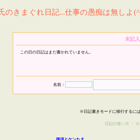
氏のきまぐれ日記...仕事の愚痴は無しよ(^^
未記入
この日の日記はまだ書かれていません。
名前：
※日記書きモードに移行するに
日記の使い方
・
ホ
啓須とケンたま