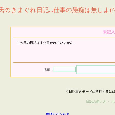
氏のきまぐれ日記...仕事の愚痴は無しよ(^^
未記入
この日の日記はまだ書かれていません。
名前：
※日記書きモードに移行するに
日記の使い方
・
ホ
啓須とケンたま