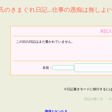
氏のきまぐれ日記...仕事の愚痴は無しよ(^^
未記入
この日の日記はまだ書かれていません。
名前：
※日記書きモードに移行するに
日記の使い方
・
ホ
啓須とケンたま