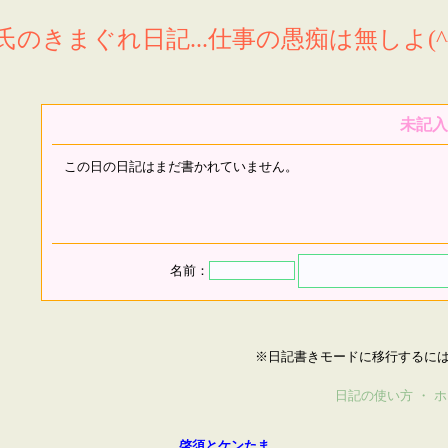
氏のきまぐれ日記...仕事の愚痴は無しよ(^^
未記入
この日の日記はまだ書かれていません。
名前：
※日記書きモードに移行するに
日記の使い方
・
ホ
啓須とケンたま