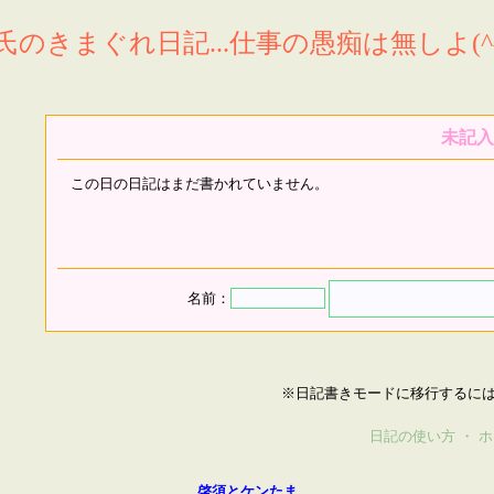
氏のきまぐれ日記...仕事の愚痴は無しよ(^^
未記入
この日の日記はまだ書かれていません。
名前：
※日記書きモードに移行するに
日記の使い方
・
ホ
啓須とケンたま